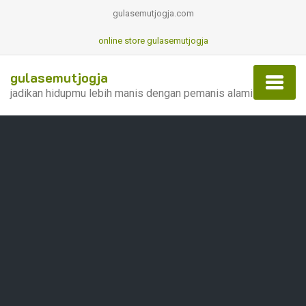
gulasemutjogja.com
online store gulasemutjogja
gulasemutjogja
jadikan hidupmu lebih manis dengan pemanis alami